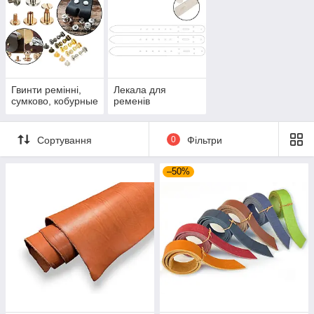
Гвинти ремінні,
Лекала для
сумково, кобурные
ременів
Сортування
0
Фільтри
–50%