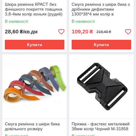
Шкіра ремінна КРАСТ без
Смуга ремінна з шкіри бика з
фінішного покриття товщина
дрібними дефектами
3,8-4мм колір коньяк (рудий)
1300*38*4 мм колір в
асортименті
В наявності
В наявності
28,60
109,20
₴/кв.дм
₴
218,40 ₴
Купити
Купити
Смуга ремінна з шкіри бика
Пряжка - фастекс металевий
довільного розміру
38мм колір Чорний М-31858