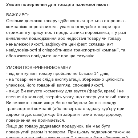
Умови повернення для товарів належної якості
ВАЖЛИВО:

Оскільки доставка товару здійснюється третьою стороною - 
компанією перевізником - уважно оглядайте товари при 
отриманні у присутності представника перевізника, і, у разі 
виявлення пошкодження або недостачі товару чи товару 
неналежної якості, зафіксуйте цей факт, склавши акт 
невідповідності зі співробітником транспортної компанії, та 
обов'язково повідомте нас про цю ситуацію. 

УМОВИ ПОВЕРНЕННЯ/ОБМІНУ:

- від дня купівлі товару пройшло не більше 14 днів,

- на товарі немає слідів експлуатації, збережено цілісність 
упаковки, його товарний вигляд, споживчі якості.

- якщо Ви купуєте косметику для взуття (фарбу, крем) і не 
впевнені у кольорі, зверніть увагу, що повернути такий товар 
Ви зможете тільки якщо Ви не забирали його зі складу 
транспортної компанії (або повертаєте одразу кур'єру при 
адресній доставці),якщо Ви забрали такий товар додому, 
повернення не приймається. 

Якщо до товару додавався подарунок, він має бути 
повернутий разом із товаром. При цьому подарунок також не 
повинен мати слідів експлуатації, повинен бути збережений 