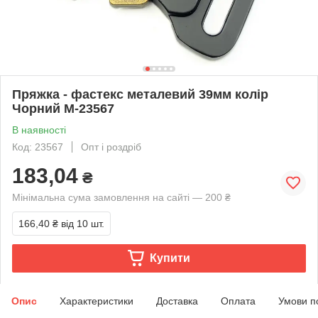
Пряжка - фастекс металевий 39мм колір
Чорний М-23567
В наявності
Код: 23567
Опт і роздріб
183,04
₴
Мінімальна сума замовлення на сайті — 200 ₴
166,40 ₴
від 10 шт.
Купити
Опис
Характеристики
Доставка
Оплата
Умови п