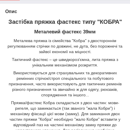
Опис
Застібка пряжка фастекс типу "КОБРА"
Металевий фастекс 39мм
Металева пряжка із сімейства "Кобра" з двостороннім
регулюванням стрічки по довжині, не дута, без порожнечі та
зайвої економії на міцності.
Тактичний фастекс – це швидкороз'ємна, лита пряжка з
унікальним механізмом розкриття.
Використовується для страхувальних та декоративних
ремінних стрічок/строп спеціального та побутового
призначення, часто використовують для тактичних ременів
різного призначення та звичайно ж для одягу, рюкзаків,
спорядження та іншого...
Пряжка/фастекс Кобра складається з двох частин: мови-
ригеля, що замикається (так званого "жала Кобри") і
механізму фіксації цієї мови (замку). Для замикання двох
частин пряжки "Кобра" необхідно "жало Кобри" вставити у
відповідний паз на частині механізму замку пряжки до