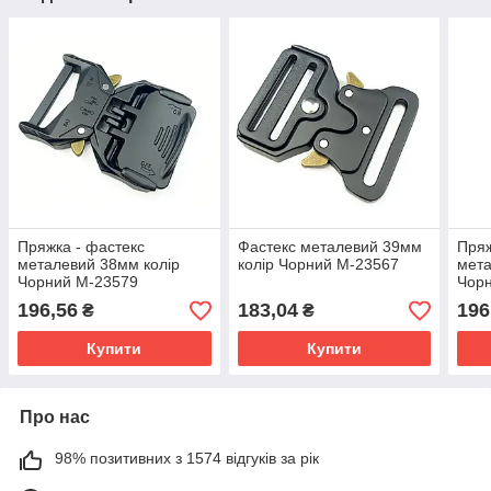
Пряжка - фастекс
Фастекс металевий 39мм
Пряж
металевий 38мм колір
колір Чорний М-23567
мета
Чорний М-23579
Чор
196,56
183,04
196
₴
₴
Купити
Купити
Про нас
98% позитивних з 1574 відгуків за рік