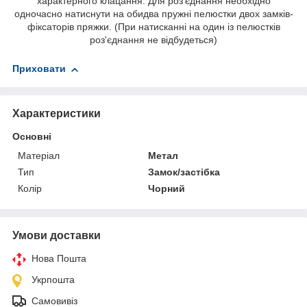
характерного клацання. Для роз'єднання необхідно
одночасно натиснути на обидва пружні пелюстки двох замків-
фіксаторів пряжки. (При натисканні на один із пелюстків
роз'єднання не відбудеться)
Приховати
Характеристики
Основні
Матеріал
Метал
Тип
Замок/застібка
Колір
Чорний
Умови доставки
Нова Пошта
Укрпошта
Самовивіз