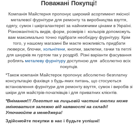
Поважані Покупці!
Компанія Майстерня пропонує широкий асортимент якісної
металевої фурнітури для ремонту та виробництва взуття,
одягу, сумок і шкіргалантереї за найнижчими цінами в Україні.
Різноманітність видів, форм, розмірів і кольорів допоможуть
вам максимально точно підібрати необхідну фурнітуру. Крім
того, у нашому магазині Ви маєте можливість придбати
люверси, блочки,
хольнітени
, кнопки, заклепки, гачки та петлі
для шнурків як гуртом так у роздріб. Різні варіанти фасування
роблять
металеву фурнітуру
доступною для абсолютно всіх
покупців.
*Також компанія Майстерок пропонує абсолютно безплатну
консультацію фахівця з будь-яких питань, що стосуються
встановлення фурнітури для ремонту взуття, сумок і виробів зі
шкіри для майстрів-початківців і для приватних клієнтів.
*Внімання!!! Логотип на лицьовій частині кнопки може
змінюватися залежно від наявності на складі!
Уточнюйте в менеджера!
Здійснюйте покупки в нас і будьте успішні!