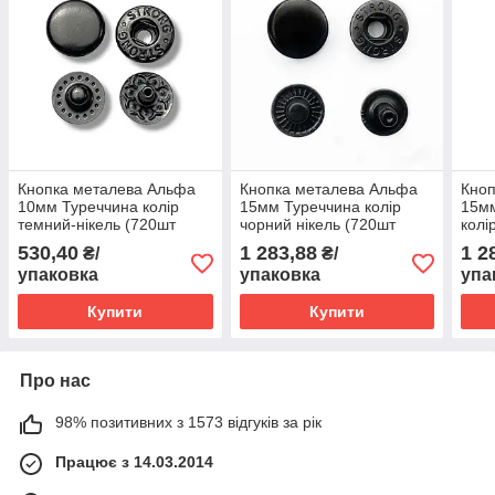
Кнопка металева Альфа
Кнопка металева Альфа
Кноп
10мм Туреччина колір
15мм Туреччина колір
15мм
темний-нікель (720шт
чорний нікель (720шт
колі
упаковка)
упаковка)
(720
530,40
1 283,88
1 2
₴/
₴/
упаковка
упаковка
упа
Купити
Купити
Про нас
98% позитивних з 1573 відгуків за рік
Працює з 14.03.2014