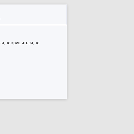
я
ня, не кришиться, не