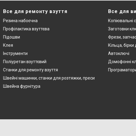
Все для ремонту взуття
Все для в
Резина набоєчна
Копіювальні 
Профілактика взуттєва
Заготовки кл
Підошви
Фрези, запча
Клея
Кільца, бірки
Інструменти
Автоключі
Поліуретан взуттєвий
Домофонні к
Станки для ремонту взуття
Програматор
Швейні машинки, станки для розтяжки, преси
Швейна фурнітура