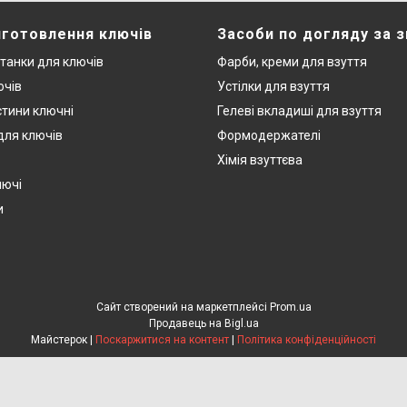
иготовлення ключів
Засоби по догляду за 
станки для ключів
Фарби, креми для взуття
ючів
Устілки для взуття
стини ключні
Гелеві вкладиші для взуття
 для ключів
Формодержателі
Хімія взуттєва
лючі
и
Сайт створений на маркетплейсі
Prom.ua
Продавець на Bigl.ua
Майстерок |
Поскаржитися на контент
|
Політика конфіденційності