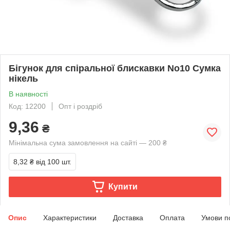
Бігунок для спіральної блискавки No10 Сумка
нікель
В наявності
Код: 12200
Опт і роздріб
9,36
₴
Мінімальна сума замовлення на сайті — 200 ₴
8,32 ₴
від 100 шт.
Купити
Опис
Характеристики
Доставка
Оплата
Умови п