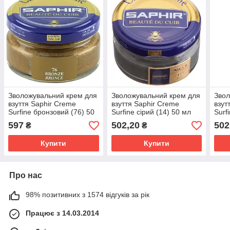
Зволожувальний крем для
Зволожувальний крем для
Звол
взуття Saphir Creme
взуття Saphir Creme
взут
Surfine бронзовий (76) 50
Surfine сірий (14) 50 мл
Surf
мл
(31)
597
502,20
502
₴
₴
Купити
Купити
Про нас
98% позитивних з 1574 відгуків за рік
Працює з 14.03.2014