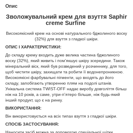
Опис
Зволожувальний крем для взуття Saphir
creme Surfine
Високоякісний крем на основі натурального бджолиного воску
(32%) для взуття з гладкої шкіри.
ОПИС І ХАРАКТЕРИСТИКИ:
До складу крему входить дуже велика частина бджолиного
воску (32%), який живить і пом'якшує шкіру зсередини. Також
мінеральний віск, який був розведений у розчиннику, для того,
щоб чистити шкіру, захищати та робити її водонепроникною.
Високоякісні фарбувальні пігменти, що входять до його
складу, запобігають утворенню плям на подолі штанів.
Унікальна система TWIST-OFF надає виробу довголіття більш
ніж на 10 років, а саме, утри-п'ятеро більше, ніж будь-який
інший продукт, що є на ринку.
ВИКОРИСТАННЯ:
Він використовується на всіх типах взуття з гладкої шкіри.
СПОСІБ ЗАСТОСУВАННЯ:
Наносити засіб можна за допомогою спеціальної щітки