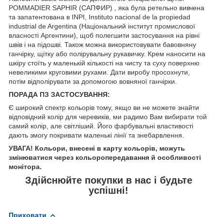
POMMADIER SAPHIR (САПФИР) , яка була ретельно вивчена
та запатентована в INPI, Instituto nacional de la propiedad
industrial de Argentina (Національний інститут промислової
власності Аргентини), щоб полегшити застосування на рівні
швів і на підошві. Також можна використовувати бавовняну
ганчірку, щітку або полірувальну рукавичку. Крем наносити на
шкіру стоїть у маленькій кількості на чисту та суху поверхню
невеликими круговими рухами. Дати виробу просохнути,
потім відполірувати за допомогою вовняної ганчірки.
ПОРАДА ПЗ ЗАСТОСУВАННЯ:
Є широкий спектр кольорів тому, якщо ви не можете знайти
відповідний колір для черевиків, ми радимо Вам вибирати той
самий колір, але світліший. Його фарбувальні властивості
дають змогу покривати маленькі лінії та знебарвлення.
УВАГА! Кольори, внесені в карту кольорів, можуть
змінюватися через кольоропередавання й особливості
монітора.
Здійснюйте покупки в нас і будьте
успішні!
Приховати