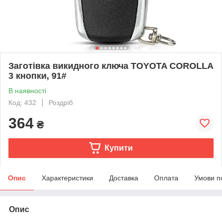
Заготівка викидного ключа TOYOTA COROLLA
3 кнопки, 91#
В наявності
Код: 432
Роздріб
364
₴
Купити
Опис
Характеристики
Доставка
Оплата
Умови п
Опис