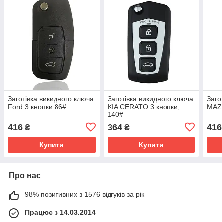
Заготівка викидного ключа
Заготівка викидного ключа
Заго
Ford 3 кнопки 86#
KIA CERATO 3 кнопки,
MAZD
140#
416
364
416
₴
₴
Купити
Купити
Про нас
98% позитивних з 1576 відгуків за рік
Працює з 14.03.2014