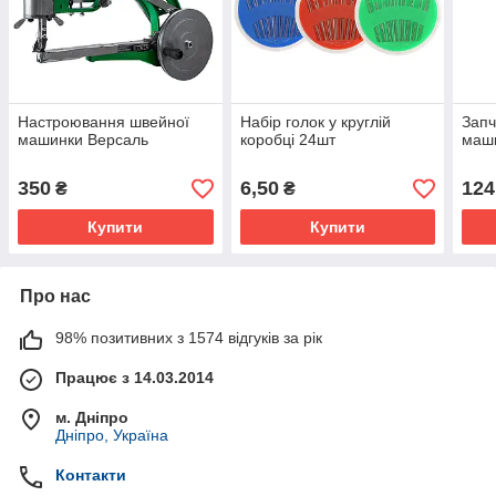
Настроювання швейної
Набір голок у круглій
Запч
машинки Версаль
коробці 24шт
маши
350
6,50
124
₴
₴
Купити
Купити
Про нас
98% позитивних з 1574 відгуків за рік
Працює з 14.03.2014
м. Дніпро
Дніпро, Україна
Контакти