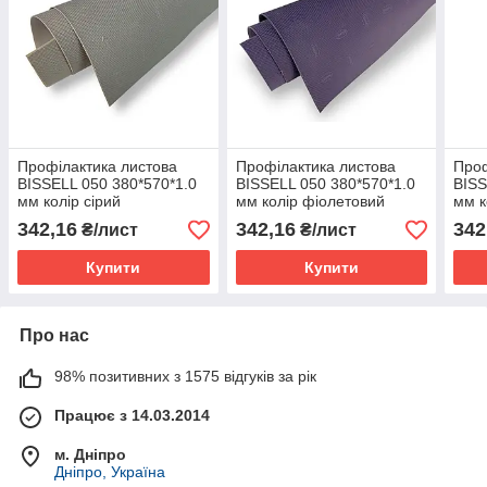
Профілактика листова
Профілактика листова
Проф
BISSELL 050 380*570*1.0
BISSELL 050 380*570*1.0
BISS
мм колір сірий
мм колір фіолетовий
мм к
342,16
342,16
342
₴/лист
₴/лист
Купити
Купити
Про нас
98% позитивних з 1575 відгуків за рік
Працює з 14.03.2014
м. Дніпро
Дніпро, Україна