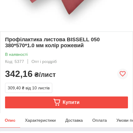
Профілактика листова BISSELL 050
380*570*1.0 мм колір рожевий
В наявності
Код: 5377
Опт і роздріб
342,16
₴/лист
309,40 ₴
від 10 листів
Купити
Опис
Характеристики
Доставка
Оплата
Умови п