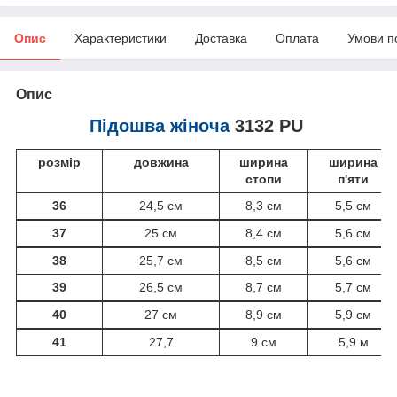
Опис
Характеристики
Доставка
Оплата
Умови п
Опис
Підошва жіноча
3132 PU
розмір
довжина
ширина
ширина
стопи
п'яти
36
24,5 см
8,3 см
5,5 см
37
25 см
8,4 см
5,6 см
38
25,7 см
8,5 см
5,6 см
39
26,5 см
8,7 см
5,7 см
40
27 см
8,9 см
5,9 см
41
27,7
9 см
5,9 м