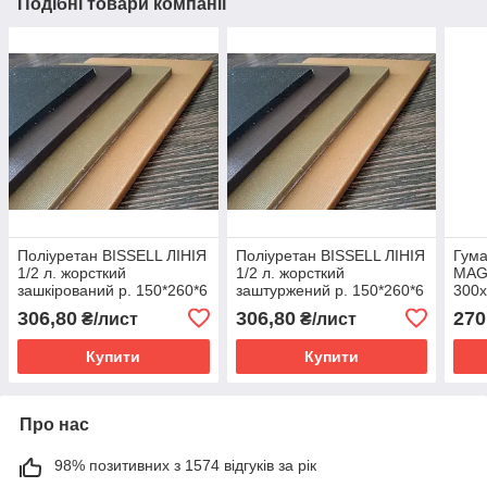
Подібні товари компанії
Поліуретан BISSELL ЛІНІЯ
Поліуретан BISSELL ЛІНІЯ
Гума
1/2 л. жорсткий
1/2 л. жорсткий
MAG
зашкірований р. 150*260*6
заштуржений р. 150*260*6
300х
мм колір бежевий
мм колір оливи
беж
306,80
306,80
270
₴/лист
₴/лист
Купити
Купити
Про нас
98% позитивних з 1574 відгуків за рік