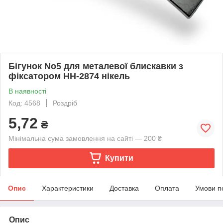
Бігунок No5 для металевої блискавки з
фіксатором НН-2874 нікель
В наявності
Код: 4568
Роздріб
5,72
₴
Мінімальна сума замовлення на сайті — 200 ₴
Купити
Опис
Характеристики
Доставка
Оплата
Умови п
Опис