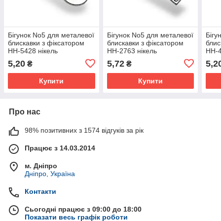
Бігунок No5 для металевої
Бігунок No5 для металевої
Бігу
блискавки з фіксатором
блискавки з фіксатором
блис
НН-5428 нікель
НН-2763 нікель
НН-4
5,20
5,72
5,2
₴
₴
Купити
Купити
Про нас
98% позитивних з 1574 відгуків за рік
Працює з 14.03.2014
м. Дніпро
Дніпро, Україна
Контакти
Сьогодні працює з 09:00 до 18:00
Показати весь графік роботи