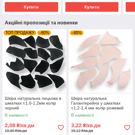
Купити
Купити
Акційні пропозиції та новинки
ТОП ПРОДАЖУ
–80%
–80%
Шкіра натуральна лицьова в
Шкіра натуральна
шматках т.1,0-1,2мм колір
Галантерейна у шматках
чорний
т.1,2-1,4 мм колір рожевий
В наявності
В наявності
2,08
3,22
₴/кв.дм
₴/кв.дм
10,40 ₴/кв.дм
16,12 ₴/кв.дм