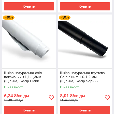
Купити
Купити
–40%
–30%
Шкіра натуральна спіл
Шкіра натуральна взуттєва
покривний т.1,1-1,3мм
Спіл Кінь т. 1.0-1,2 мм
(Щільна), колір Білий
(Щільна), колір Чорний
В наявності
В наявності
6,24
8,01
₴/кв.дм
₴/кв.дм
10,40 ₴/кв.дм
11,44 ₴/кв.дм
Купити
Купити