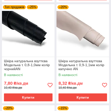
Топ продажів
–25%
–20%
Шкіра натуральна взуттєва
Шкіра натуральна взуттєва
Модельна т. 0,8-1,0мм колір
Модельна т. 0,9-1,1мм колір
чорнийAN
капучіно AN
В наявності
В наявності
7,80
8,32
₴/кв.дм
₴/кв.дм
10,40 ₴/кв.дм
10,40 ₴/кв.дм
Купити
Купити
–20%
–15%