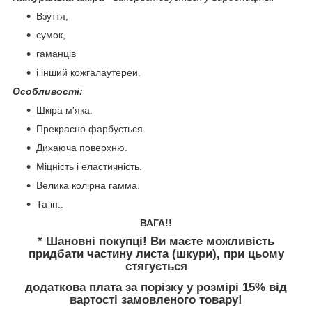
Взуття,
сумок,
гаманців
і інший кожгалаутереи.
Особливості:
Шкіра м'яка.
Прекрасно фарбується.
Дихаюча поверхню.
Міцність і еластичність.
Велика колірна гамма.
Та ін..
ВАГА!!
* Шановні покупці! Ви маєте можливість
придбати частину листа (шкури), при цьому
стягується
додаткова плата за порізку у розмірі 15% від
вартості замовленого товару!