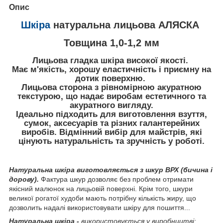
Опис
Шкіра
натуральна лицьова АЛЯСКА
Товщина 1,0-1,2 мм
Лицьова гладка шкіра високої якості.
Має м'якість, хорошу еластичність і приємну на
дотик поверхню.
Лицьова сторона з рівномірною акуратною
текстурою, що надає виробам естетичного та
акуратного вигляду.
Ідеально підходить для виготовлення взуття,
сумок, аксесуарів та різних галантерейних
виробів. Відмінний вибір для майстрів, які
цінують натуральність та зручність у роботі.
Натуральна шкіра
виготовляється з шкур ВРХ (бичина і
до
рову).
Фактура шкур дозволяє без проблем отримати
якісний малюнок на лицьовій поверхні. Крім того, шкури
великої рогатої худоби мають потрібну кількість жиру, що
дозволить надалі використовувати шкіру для пошиття...
Натуральна шкіра -
використовується у виробництві: