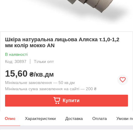
Шкіра натуральна лицьова Аляска т.1,0-1,2
мм колір мокко AN
В наявності
Код: 30897
Тільки опт
15,60
₴/кв.дм
Мінімальне замовлення — 50 кв.дм
Мінімальна сума замовлення на сайті — 200 ₴
Купити
Опис
Характеристики
Доставка
Оплата
Умови п