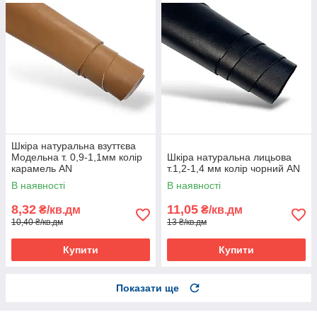
Шкіра натуральна взуттєва
Модельна т. 0,9-1,1мм колір
Шкіра натуральна лицьова
карамель AN
т.1,2-1,4 мм колір чорний AN
В наявності
В наявності
8,32
11,05
₴/кв.дм
₴/кв.дм
10,40 ₴/кв.дм
13 ₴/кв.дм
Купити
Купити
Показати ще