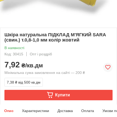
Шкіра натуральна ПІДКЛАД М'ЯГКИЙ SARA
(свин.) т.0,8-1,0 мм колір жовтий
В наявності
Код: 30415
Опт і роздріб
7,92
₴/кв.дм
Мінімальна сума замовлення на сайті — 200 ₴
7,38 ₴
від 500 кв.дм
Купити
Опис
Характеристики
Доставка
Оплата
Умови п