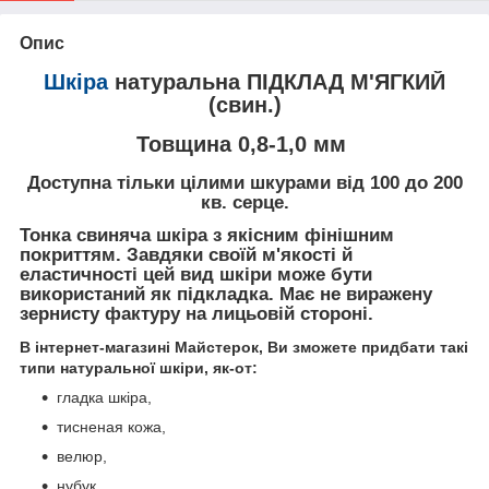
Опис
Шкіра
натуральна ПІДКЛАД М'ЯГКИЙ
(свин.)
Товщина 0,8-1,0 мм
Доступна тільки цілими шкурами від 100 до 200
кв. серце.
Тонка свиняча шкіра з якісним фінішним
покриттям. Завдяки своїй м'якості й
еластичності цей вид шкіри може бути
використаний як підкладка. Має не виражену
зернисту фактуру на лицьовій стороні.
В інтернет-магазині Майстерок, Ви зможете придбати такі
типи натуральної шкіри, як-от:
гладка шкіра,
тисненая кожа,
велюр,
нубук