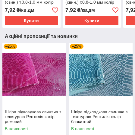
(свин.) т.0,8-1,0 мм колір
(свин.) т.0,8-1,0 мм колір
(сви
фуксія
червоний
ніжн
7,92
7,92
7,9
₴/кв.дм
₴/кв.дм
Купити
Купити
Акційні пропозиції та новинки
–25%
–25%
Шкіра підкладкова свиняча з
Шкіра підкладкова свиняча з
текстурою Рептилія колір
текстурою Рептилія колір
рожевий
блакитний
В наявності
В наявності