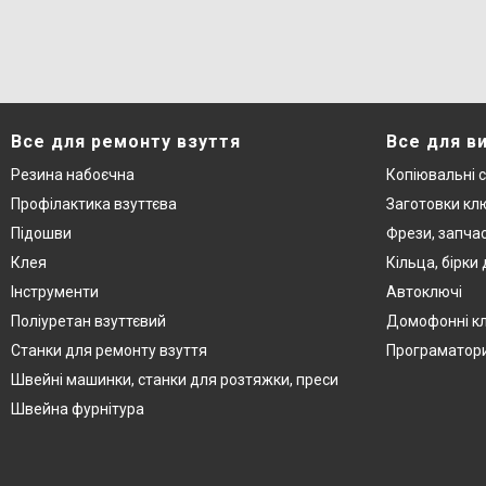
Все для ремонту взуття
Все для в
Резина набоєчна
Копіювальні 
Профілактика взуттєва
Заготовки кл
Підошви
Фрези, запча
Клея
Кільца, бірки
Інструменти
Автоключі
Поліуретан взуттєвий
Домофонні к
Станки для ремонту взуття
Програматор
Швейні машинки, станки для розтяжки, преси
Швейна фурнітура