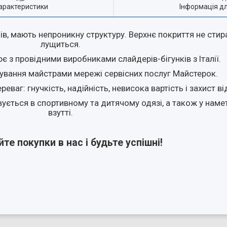
арактеристики
Інформація д
ів, мають непроникну структуру. Верхнє покриття не стира
лущиться.
 з провідними виробниками слайдерів-бігунків з Італії.
тування майстрами мережі сервісних послуг Майстерок.
реваг: гнучкість, надійність, невисока вартість і захист в
ється в спортивному та дитячому одязі, а також у наметі
взутті.
те покупки в нас і будьте успішні!