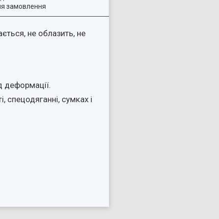
ля замовлення
ється, не облазить, не
ід деформації.
, спецодяганні, сумках і