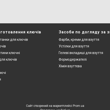
иготовлення ключів
Засоби по догляду за 
станки для ключів
Фарби, креми для взуття
ючів
Устілки для взуття
стини ключні
Гелеві вкладиші для взуття
 для ключів
Формодержателі
Хімія взуттєва
лючі
и
Сайт створений на маркетплейсі
Prom.ua