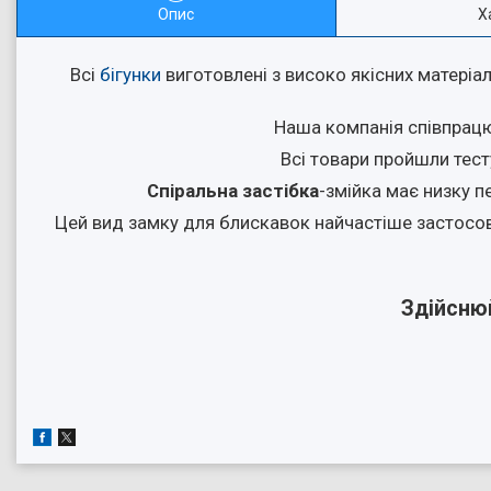
Опис
Х
Всі
бігунки
виготовлені з високо якісних матеріал
Наша компанія співпрацює
Всі товари пройшли тес
Спіральна застібка
-змійка має низку пе
Цей вид замку для блискавок найчастіше застосову
Здійснюй