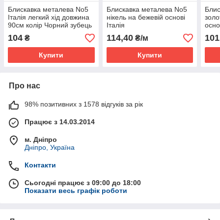
Блискавка металева No5
Блискавка металева No5
Блис
Італія легкий хід довжина
нікель на бежевій основі
золо
90см колір Чорний зубець
Італія
осно
нікель
104
114,40
101
₴
₴/м
Купити
Купити
Про нас
98% позитивних з 1578 відгуків за рік
Працює з 14.03.2014
м. Дніпро
Дніпро, Україна
Контакти
Сьогодні працює з 09:00 до 18:00
Показати весь графік роботи