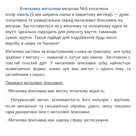
Блискавка металева
метрова No5 посилена
колір нікель (5 мм ширина ланки в закритому вигляді) — дуже
популярна та універсальна серед металевих блискавок на
метраж. Застосовується як у жіночому та чоловічому одязі та
взутті. Ідеально підходить для ремонту взуття, гаманців,
сумок, курток. Також підійде для оздоблення будь-якого
виробу зі шкіри та тканини!
Металева застібка за влаштуванням схожа на тракторну, але зубці
зроблені з металу — зазвичай із латуні або нікелю. Заготовкою є
товстий плоский дріт. У металевих блискавок зубці найчастіше
асиметричної форми: кожен зуб має виступ з одного боку та
заглиблення з іншого.
Переваги металевої блискавки:
·
Металева блискавка має високу початкову міцність;
·
Натуральний метал, різноманітність його кольорів і відтінків,
після механічної та гальванічної обробки, дають змогу показати
гарні декоративні якості металевої блискавки;
·
Металева блискавка має широку сферу застосування.