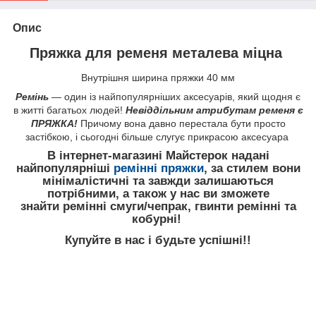
Опис
Пряжка для ременя металева міцна
Внутрішня ширина пряжки 40 мм
Ремінь
— один із найпопулярніших аксесуарів, який щодня є
в житті багатьох людей!
Невіддільним атрибутам ременя є
ПРЯЖКА!
Причому вона давно перестала бути просто
застібкою, і сьогодні більше слугує прикрасою аксесуара
В інтернет-магазині Майстерок надані
найпопулярніші
ремінні пряжки
, за стилем вони
мінімалістичні та завжди залишаються
потрібними, а також у нас ви зможете
знайти ремінні смуги/чепрак, гвинти ремінні та
кобурні!
Купуйте в нас і будьте успішні!!