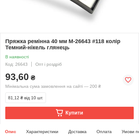
Пряжка ремінна 40 мм М-26643 #118 колір
Темний-нікель глянець
В наявності
Код: 26643
Опт і роздріб
93,60
₴
Мінімальна сума замовлення на сайті — 200 ₴
81,12 ₴
від 10 шт.
Купити
Опис
Характеристики
Доставка
Оплата
Умови п