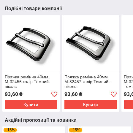
Подібні товари компанії
Пряжка ремінна 40мм
Пряжка ремінна 40мм
Пряж
М-32456 колір Темний-
М-32457 колір Темний-
М-32
нікель
нікель
Темн
93,60
93,60
93,
₴
₴
Купити
Купити
Акційні пропозиції та новинки
–15%
–15%