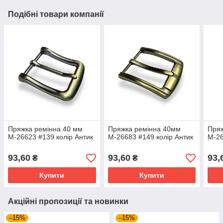
Подібні товари компанії
Пряжка ремінна 40 мм
Пряжка ремінна 40мм
Пряж
М-26623 #139 колір Антик
М-26683 #149 колір Антик
М-26
93,60
93,60
93,
₴
₴
Купити
Купити
Акційні пропозиції та новинки
–15%
–15%