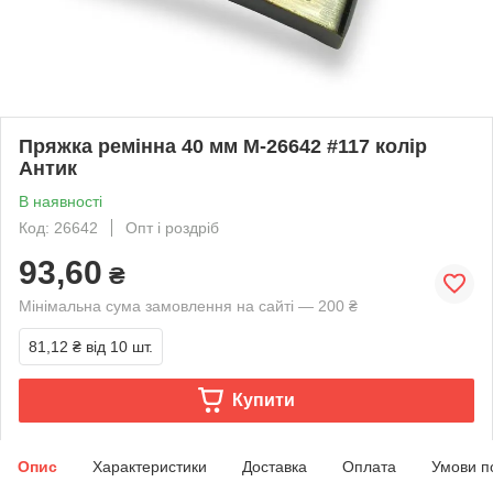
Пряжка ремінна 40 мм М-26642 #117 колір
Антик
В наявності
Код: 26642
Опт і роздріб
93,60
₴
Мінімальна сума замовлення на сайті — 200 ₴
81,12 ₴
від 10 шт.
Купити
Опис
Характеристики
Доставка
Оплата
Умови п