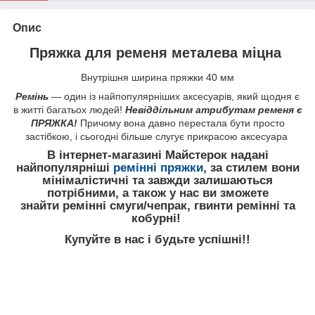
Опис
Пряжка для ременя металева міцна
Внутрішня ширина пряжки 40 мм
Ремінь
— один із найпопулярніших аксесуарів, який щодня є
в житті багатьох людей!
Невіддільним атрибутам ременя є
ПРЯЖКА!
Причому вона давно перестала бути просто
застібкою, і сьогодні більше слугує прикрасою аксесуара
В інтернет-магазині Майстерок надані
найпопулярніші
ремінні пряжки
, за стилем вони
мінімалістичні та завжди залишаються
потрібними, а також у нас ви зможете
знайти ремінні смуги/чепрак, гвинти ремінні та
кобурні!
Купуйте в нас і будьте успішні!!