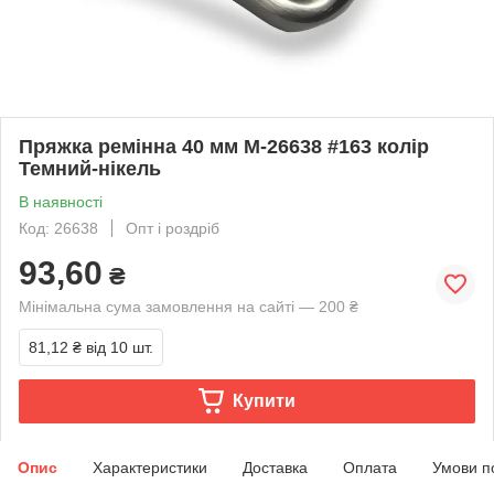
Пряжка ремінна 40 мм М-26638 #163 колір
Темний-нікель
В наявності
Код: 26638
Опт і роздріб
93,60
₴
Мінімальна сума замовлення на сайті — 200 ₴
81,12 ₴
від 10 шт.
Купити
Опис
Характеристики
Доставка
Оплата
Умови п