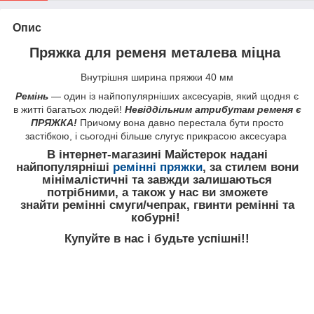
Опис
Пряжка для ременя металева міцна
Внутрішня ширина пряжки 40 мм
Ремінь
— один із найпопулярніших аксесуарів, який щодня є
в житті багатьох людей!
Невіддільним атрибутам ременя є
ПРЯЖКА!
Причому вона давно перестала бути просто
застібкою, і сьогодні більше слугує прикрасою аксесуара
В інтернет-магазині Майстерок надані
найпопулярніші
ремінні пряжки
, за стилем вони
мінімалістичні та завжди залишаються
потрібними, а також у нас ви зможете
знайти ремінні смуги/чепрак, гвинти ремінні та
кобурні!
Купуйте в нас і будьте успішні!!