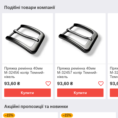
Подібні товари компанії
Пряжка ремінна 40мм
Пряжка ремінна 40мм
Пряж
М-32456 колір Темний-
М-32457 колір Темний-
М-32
нікель
нікель
Темн
93,60
93,60
93,
₴
₴
Купити
Купити
Акційні пропозиції та новинки
–15%
–15%