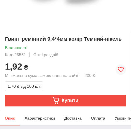
Гвинт ремінний 9,4*4мм колір Темний-нікель
В наявності
Код: 26551
Опт і роздріб
1,92
₴
Мінімальна сума замовлення на сайті — 200 ₴
1,70 ₴
від 100 шт.
Купити
Опис
Характеристики
Доставка
Оплата
Умови п