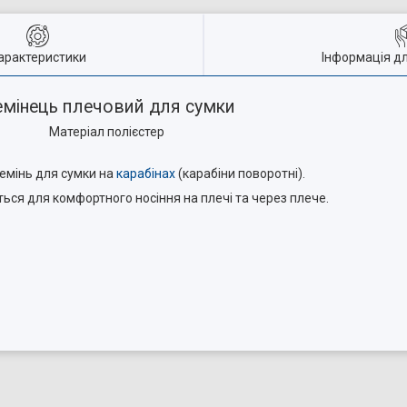
арактеристики
Інформація д
емінець плечовий для сумки
Матеріал полієстер
емінь для сумки на
карабінах
(карабіни поворотні).
ся для комфортного носіння на плечі та через плече.