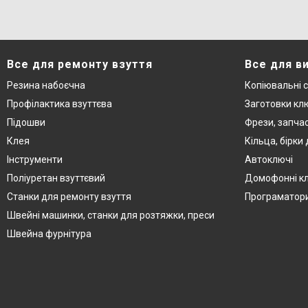
Все для ремонту взуття
Все для в
Резина набоєчна
Копіювальні 
Профілактика взуттєва
Заготовки кл
Підошви
Фрези, запча
Клея
Кільца, бірки
Інструменти
Автоключі
Поліуретан взуттєвий
Домофонні к
Станки для ремонту взуття
Програматор
Швейні машинки, станки для розтяжки, преси
Швейна фурнітура