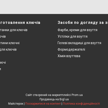
иготовлення ключів
Засоби по догляду за 
станки для ключів
Фарби, креми для взуття
ючів
Устілки для взуття
стини ключні
Гелеві вкладиші для взуття
 для ключів
Формодержателі
Хімія взуттєва
лючі
и
Сайт створений на маркетплейсі
Prom.ua
Продавець на Bigl.ua
Майстерок |
Поскаржитися на контент
|
Політика конфіденційності