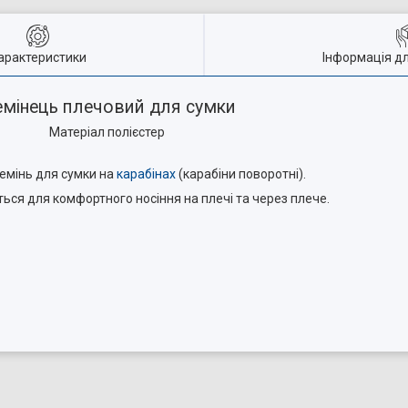
арактеристики
Інформація д
емінець плечовий для сумки
Матеріал полієстер
емінь для сумки на
карабінах
(карабіни поворотні).
ся для комфортного носіння на плечі та через плече.