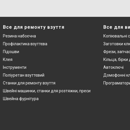
Все для ремонту взуття
Все для в
Резина набоєчна
Копіювальні 
Профілактика взуттєва
Заготовки кл
Підошви
Фрези, запча
Клея
Кільца, бірки
Інструменти
Автоключі
Поліуретан взуттєвий
Домофонні к
Станки для ремонту взуття
Програматор
Швейні машинки, станки для розтяжки, преси
Швейна фурнітура