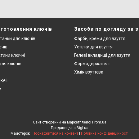
иготовлення ключів
Засоби по догляду за 
станки для ключів
Фарби, креми для взуття
ючів
Устілки для взуття
стини ключні
Гелеві вкладиші для взуття
 для ключів
Формодержателі
Хімія взуттєва
лючі
и
Сайт створений на маркетплейсі
Prom.ua
Продавець на Bigl.ua
Майстерок |
Поскаржитися на контент
|
Політика конфіденційності