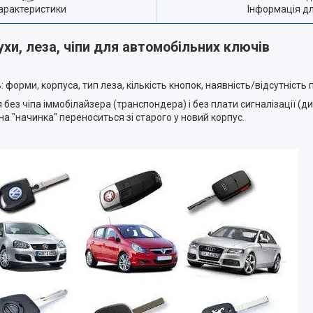
арактеристики
Інформація д
ухи, леза, чіпи для автомобільних ключів
 форми, корпуса, тип леза, кількість кнопок, наявність/відсутність 
без чіпа іммобілайзера (транспондера) і без плати сигналізації (д
а "начинка" переноситься зі старого у новий корпус.