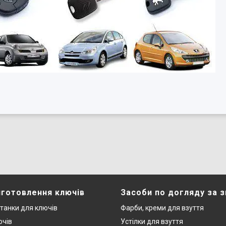
иготовлення ключів
Засоби по догляду за 
станки для ключів
Фарби, креми для взуття
ючів
Устілки для взуття