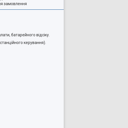
ля замовлення
плати, батарейного відсіку.
истанційного керування).