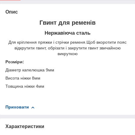
Опис
Гвинт для ременів
Нержавіюча сталь
Для кріплення пряжки і стрічки ременя.Щоб вкоротити пояс
відкрутити гвинт, обрізати і закрутити гвинт звичайною
викруткою
Розміри:
Діаметр капелюшка 9мм
Висота ніжки 8мм
Товщина ніжки 4мм
Приховати
Характеристики