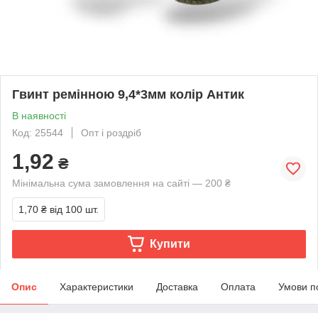
Гвинт ремінною 9,4*3мм колір Антик
В наявності
Код: 25544
Опт і роздріб
1,92
₴
Мінімальна сума замовлення на сайті — 200 ₴
1,70 ₴
від 100 шт.
Купити
Опис
Характеристики
Доставка
Оплата
Умови п