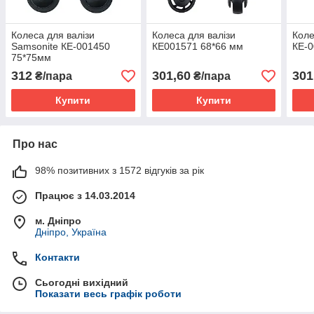
Колеса для валізи
Колеса для валізи
Коле
Samsonite КЕ-001450
КЕ001571 68*66 мм
КЕ-
75*75мм
312
301,60
301
₴/пара
₴/пара
Купити
Купити
Про нас
98% позитивних з 1572 відгуків за рік
Працює з 14.03.2014
м. Дніпро
Дніпро, Україна
Контакти
Сьогодні вихідний
Показати весь графік роботи