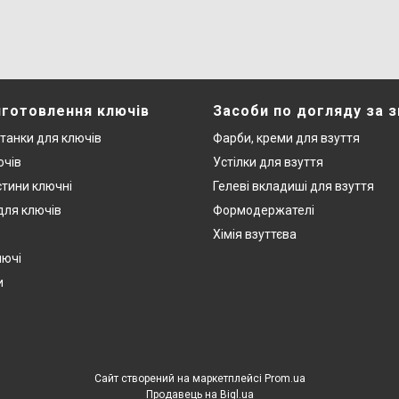
иготовлення ключів
Засоби по догляду за 
станки для ключів
Фарби, креми для взуття
ючів
Устілки для взуття
стини ключні
Гелеві вкладиші для взуття
 для ключів
Формодержателі
Хімія взуттєва
лючі
и
Сайт створений на маркетплейсі
Prom.ua
Продавець на Bigl.ua