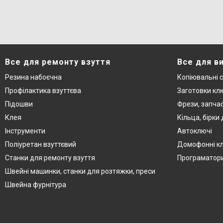
Все для ремонту взуття
Все для в
Резина набоєчна
Копіювальні 
Профілактика взуттєва
Заготовки кл
Підошви
Фрези, запча
Клея
Кільца, бірки
Інструменти
Автоключі
Поліуретан взуттєвий
Домофонні к
Станки для ремонту взуття
Програматор
Швейні машинки, станки для розтяжки, преси
Швейна фурнітура