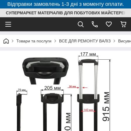
Відправки замовлень 1-3 дні з моменту оплати.
СУПЕРМАРКЕТ МАТЕРІАЛІВ ДЛЯ ПОБУТОВИХ МАЙСТЕРЕНЬ
Товари та послуги
ВСЕ ДЛЯ РЕМОНТУ ВАЛІЗ
Висувн