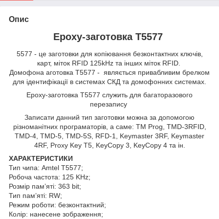
Опис
Epoxy-заготовка Т5577
5577 - це заготовки для копіювання безконтактних ключів,
карт, міток RFID 125kHz та інших міток RFID.
Домофона аготовка T5577 - являється привабливим брелком
для ідентифікації в системах СКД та домофонних системах.
Epoxy-заготовка T5577 служить для багаторазового
перезапису
Записати данний тип заготовки можна за допомогою
різноманітних програматорів, а саме: TM Prog, TMD-3RFID,
TMD-4, TMD-5, TMD-5S, RFD-1, Keymaster 3RF, Keymaster
4RF, Proxy Key T5, KeyCopy 3, KeyCopy 4 та ін.
ХАРАКТЕРИСТИКИ
Тип чипа: Amtel T5577;
Робоча частота: 125 KHz;
Розмір пам’яті: 363 bit;
Тип пам’яті: RW;
Режим роботи: безконтактний;
Колір: нанесене зображення;