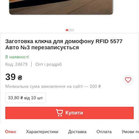
Заготовка ключа для домофону RFID 5577
Авто №3 перезаписується
В наявності
Код: 24679
Опт і роздріб
39
₴
Мінімальна сума замовлення на сайті — 200 ₴
33,80 ₴
від 10 шт.
Купити
Опис
Характеристики
Доставка
Оплата
Умови п