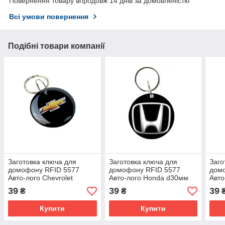
Повернення товару впродовж 14 днів за домовленістю
Всі умови повернення
Подібні товари компанії
Заготовка ключа для
Заготовка ключа для
Заго
домофону RFID 5577
домофону RFID 5577
дом
Авто-лого Chevrolet
Авто-лого Honda d30мм
Авто
d30мм №12
№2 перезаписується
№14 
39
39
39
₴
₴
перезаписується
Купити
Купити