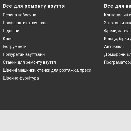
Все для ремонту взуття
Все для в
Резина набоєчна
Копіювальні 
Профілактика взуттєва
Заготовки кл
Підошви
Фрези, запча
Клея
Кільца, бірки
Інструменти
Автоключі
Поліуретан взуттєвий
Домофонні к
Станки для ремонту взуття
Програматор
Швейні машинки, станки для розтяжки, преси
Швейна фурнітура