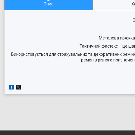
Опис
Х
Металева пряжка н
Тактичний фастекс – це шв
Використовується для страхувальних та декоративних ремінн
ременів різного призначенн