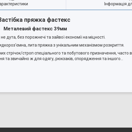
арактеристики
Інформація д
Застібка пряжка фастекс
Металевий фастекс 39мм
е дута, без порожнечі та зайвої економії на міцності.
идкороз'ємна, лита пряжка з унікальним механізмом розкриття.
их стрічок/строп спеціального та побутового призначення, часто
я та звичайно ж для одягу, рюкзаків, спорядження та іншого...