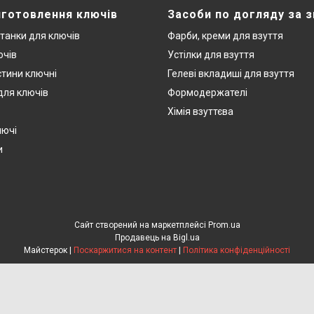
иготовлення ключів
Засоби по догляду за 
станки для ключів
Фарби, креми для взуття
ючів
Устілки для взуття
стини ключні
Гелеві вкладиші для взуття
 для ключів
Формодержателі
Хімія взуттєва
лючі
и
Сайт створений на маркетплейсі
Prom.ua
Продавець на Bigl.ua
Майстерок |
Поскаржитися на контент
|
Політика конфіденційності