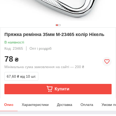
Пряжка ремінна 35мм М-23465 колір Нікель
В наявності
Код: 23465
Опт і роздріб
78
₴
Мінімальна сума замовлення на сайті — 200 ₴
67,60 ₴
від 10 шт.
Купити
Опис
Характеристики
Доставка
Оплата
Умови п