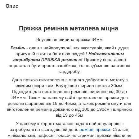
Опис
Пряжка ремінна металева міцна
Внутрішня ширина пряжки 34мм
Ремінь
- один з найпопулярніших аксесуарів, який щодня
присутній в життя багатьох людей !
Найважливішим
атрибутом ПРЯЖКА ременя є!
Причому вона давно
перестала бути просто застібкою, і є невід'ємною частиною
гардеробу.
Дана пряжка виготовлена з міцного добротного металу з
якісним покриттям. Внутрішня ширина пряжки 30мм.
Підходить для виготовлення ременів шириною від 30 до
34ммм. Також на нашому сайті представлені пряжки для
ременів шириною від 16 до 45мм, а також ремінні смуги для
виготовлення ременів довжиною від 100 до 190см і шириною
від 19 до 45м
У нашому інтернет-магазині надані найпопулярніші і
затребувані на сьогоднішній день
ремінні пряжки
. Стильні,
мінімалістські, пафосні і класично стримані пряжки ніколи не