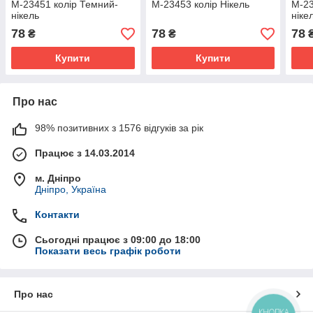
М-23451 колір Темний-
М-23453 колір Нікель
М-23
нікель
ніке
78
78
78
₴
₴
Купити
Купити
Про нас
98% позитивних з 1576 відгуків за рік
Працює з 14.03.2014
м. Дніпро
Дніпро, Україна
Контакти
Сьогодні працює з 09:00 до 18:00
Показати весь графік роботи
Про нас
КНОПКА