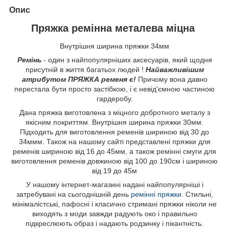
Опис
Пряжка ремінна металева міцна
Внутрішня ширина пряжки 34мм
Ремінь
- один з найпопулярніших аксесуарів, який щодня
присутній в життя багатьох людей !
Найважливішим
атрибутом ПРЯЖКА ременя є!
Причому вона давно
перестала бути просто застібкою, і є невід'ємною частиною
гардеробу.
Дана пряжка виготовлена з міцного добротного металу з
якісним покриттям. Внутрішня ширина пряжки 30мм.
Підходить для виготовлення ременів шириною від 30 до
34ммм. Також на нашому сайті представлені пряжки для
ременів шириною від 16 до 45мм, а також ремінні смуги для
виготовлення ременів довжиною від 100 до 190см і шириною
від 19 до 45м
У нашому інтернет-магазині надані найпопулярніші і
затребувані на сьогоднішній день
ремінні пряжки
. Стильні,
мінімалістські, пафосні і класично стримані пряжки ніколи не
виходять з моди завжди радують око і правильно
підкреслюють образ і надають родзинку і пікантність.