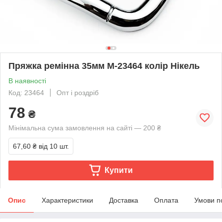
Пряжка ремінна 35мм М-23464 колір Нікель
В наявності
Код: 23464
Опт і роздріб
78
₴
Мінімальна сума замовлення на сайті — 200 ₴
67,60 ₴
від 10 шт.
Купити
Опис
Характеристики
Доставка
Оплата
Умови п