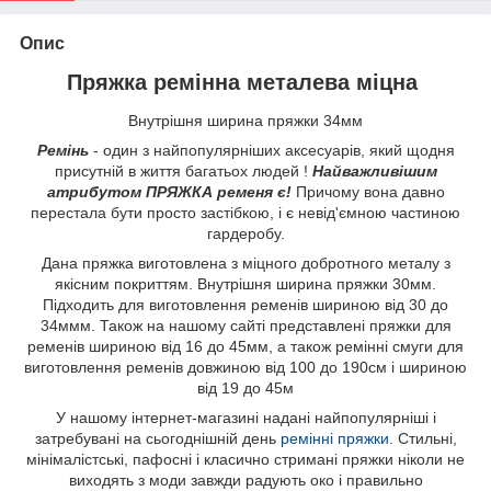
Опис
Пряжка ремінна металева міцна
Внутрішня ширина пряжки 34мм
Ремінь
- один з найпопулярніших аксесуарів, який щодня
присутній в життя багатьох людей !
Найважливішим
атрибутом ПРЯЖКА ременя є!
Причому вона давно
перестала бути просто застібкою, і є невід'ємною частиною
гардеробу.
Дана пряжка виготовлена з міцного добротного металу з
якісним покриттям. Внутрішня ширина пряжки 30мм.
Підходить для виготовлення ременів шириною від 30 до
34ммм. Також на нашому сайті представлені пряжки для
ременів шириною від 16 до 45мм, а також ремінні смуги для
виготовлення ременів довжиною від 100 до 190см і шириною
від 19 до 45м
У нашому інтернет-магазині надані найпопулярніші і
затребувані на сьогоднішній день
ремінні пряжки
. Стильні,
мінімалістські, пафосні і класично стримані пряжки ніколи не
виходять з моди завжди радують око і правильно