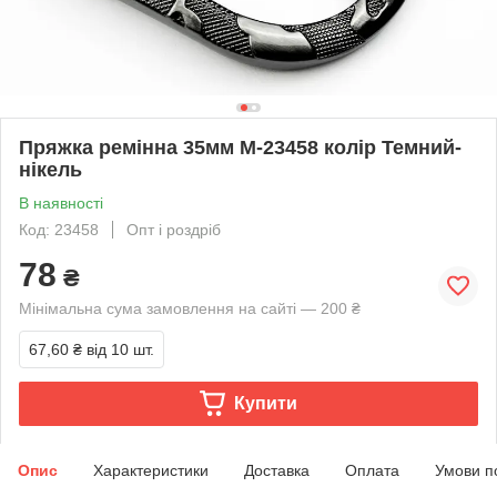
Пряжка ремінна 35мм М-23458 колір Темний-
нікель
В наявності
Код: 23458
Опт і роздріб
78
₴
Мінімальна сума замовлення на сайті — 200 ₴
67,60 ₴
від 10 шт.
Купити
Опис
Характеристики
Доставка
Оплата
Умови п