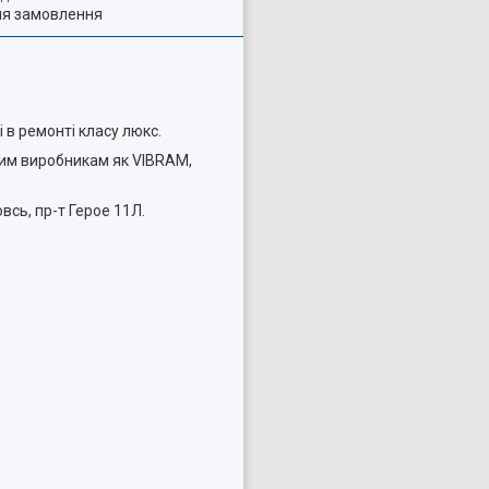
ля замовлення
і в ремонті класу люкс.
ким виробникам як VIBRAM,
сь, пр-т Герое 11Л.