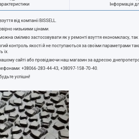
арактеристики
Інформація д
зуття від компанії BISSELL.
овірно низькими цінами.
 можна сміливо застосовувати як у ремонті взуття економкласу, так 
рогий контроль якості й не поступаються за своїми параметрами та
 їх.
шому сайті або провідаючи наш магазин за адресою днепропетров
фонами: +38066-283-44-43, +38097-158-70-40.
будьте успішні!