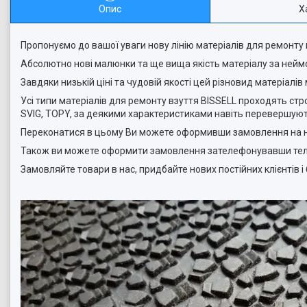
Опис
Х
Пропонуємо до вашої уваги нову лінію матеріалів для ремонту в
Абсолютно нові малюнки та ще вища якість матеріалу за нейм
Завдяки низькій ціні та чудовій якості цей різновид матеріалів
Усі типи матеріалів для ремонту взуття BISSELL проходять ст
SVIG, TOPY,
за деякими характеристиками навіть перевершують
Переконатися в цьому Ви можете оформивши замовлення на на
Також ви можете оформити замовлення зателефонувавши теле
Замовляйте товари в нас, придбайте нових постійних клієнтів і 