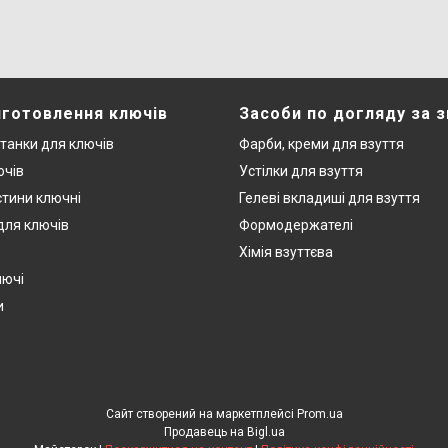
иготовлення ключів
Засоби по догляду за 
станки для ключів
Фарби, креми для взуття
ючів
Устілки для взуття
стини ключні
Гелеві вкладиші для взуття
 для ключів
Формодержателі
Хімія взуттєва
лючі
и
Сайт створений на маркетплейсі
Prom.ua
Продавець на Bigl.ua