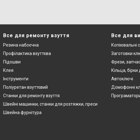
Все для ремонту взуття
Все для в
Резина набоєчна
Копіювальні 
Профілактика взуттєва
Заготовки кл
Підошви
Фрези, запча
Клея
Кільца, бірки
Інструменти
Автоключі
Поліуретан взуттєвий
Домофонні к
Станки для ремонту взуття
Програматор
Швейні машинки, станки для розтяжки, преси
Швейна фурнітура