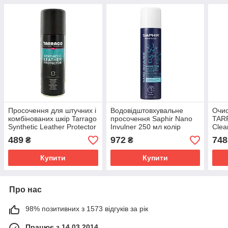
Просочення для штучних і
Водовідштовхувальне
Очис
комбінованих шкір Tarrago
просочення Saphir Nano
TAR
Synthetic Leather Protector
Invulner 250 мл колір
Clea
200 мл
безбарвний
489
972
748
₴
₴
Купити
Купити
Про нас
98% позитивних з 1573 відгуків за рік
Працює з 14.03.2014