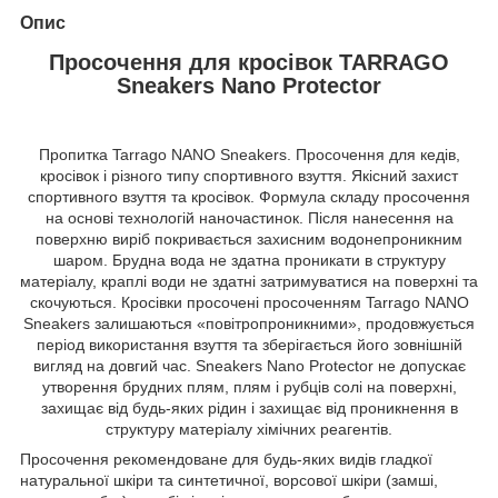
Опис
Просочення для кросівок TARRAGO
Sneakers Nano Protector
Пропитка Tarrago NANO Sneakers. Просочення для кедів,
кросівок і різного типу спортивного взуття. Якісний захист
спортивного взуття та кросівок. Формула складу просочення
на основі технологій наночастинок. Після нанесення на
поверхню виріб покривається захисним водонепроникним
шаром. Брудна вода не здатна проникати в структуру
матеріалу, краплі води не здатні затримуватися на поверхні та
скочуються. Кросівки просочені просоченням Tarrago NANO
Sneakers залишаються «повітропроникними», продовжується
період використання взуття та зберігається його зовнішній
вигляд на довгий час. Sneakers Nano Protector не допускає
утворення брудних плям, плям і рубців солі на поверхні,
захищає від будь-яких рідин і захищає від проникнення в
структуру матеріалу хімічних реагентів.
Просочення рекомендоване для будь-яких видів гладкої
натуральної шкіри та синтетичної, ворсової шкіри (замші,