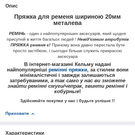
Опис
Пряжка для ременя шириною 20мм
металева
РЕМІНЬ
- один з найпопулярніших аксесуарів, який щодня
присутній в життя багатьох людей !
Невід'ємним атрибутів
ПРЯЖКА ременя є!
Причому вона давно перестала бути
просто застібкою, і сьогодні більше служить прикрасою
аксесуара
В інтернет-магазині Кельму надані
найпопулярніші
ремінні пряжки
, за стилем вони
мінімалістичні і завжди залишаються
затребуваними,
а так само у нас ви зможете
знайти ремінні смуги/чепрак, гвинти ремінні і
кобурные
!
Здійснюйте покупки у нас і будьте успішні !!
Приховати
Характеристики