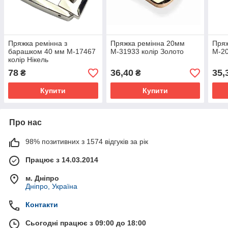
Пряжка ремінна з
Пряжка ремінна 20мм
Пряж
барашком 40 мм М-17467
М-31933 колір Золото
М-20
колір Нікель
78
36,40
35,
₴
₴
Купити
Купити
Про нас
98% позитивних з 1574 відгуків за рік
Працює з 14.03.2014
м. Дніпро
Дніпро, Україна
Контакти
Сьогодні працює з 09:00 до 18:00