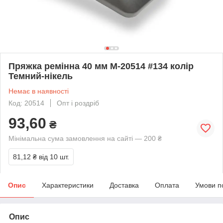
Пряжка ремінна 40 мм М-20514 #134 колір
Темний-нікель
Немає в наявності
Код: 20514
Опт і роздріб
93,60
₴
Мінімальна сума замовлення на сайті — 200 ₴
81,12 ₴
від 10 шт.
Опис
Характеристики
Доставка
Оплата
Умови п
Опис