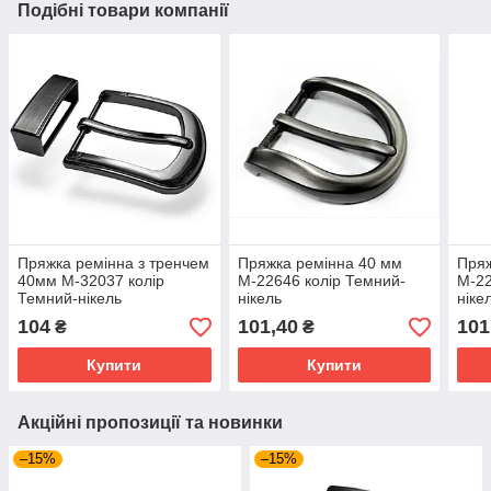
Подібні товари компанії
Пряжка ремінна з тренчем
Пряжка ремінна 40 мм
Пряж
40мм М-32037 колір
М-22646 колір Темний-
М-22
Темний-нікель
нікель
ніке
104
101,40
101
₴
₴
Купити
Купити
Акційні пропозиції та новинки
–15%
–15%