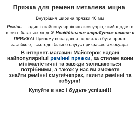
Пряжка для ременя металева міцна
Внутрішня ширина пряжки 40 мм
Ремінь
— один із найпопулярніших аксесуарів, який щодня є
в житті багатьох людей!
Невіддільним атрибутам ременя є
ПРЯЖКА!
Причому вона давно перестала бути просто
застібкою, і сьогодні більше слугує прикрасою аксесуара
В інтернет-магазині Майстерок надані
найпопулярніші
ремінні пряжки
, за стилем вони
мінімалістичні та завжди залишаються
потрібними, а також у нас ви зможете
знайти ремінні смуги/чепрак, гвинти ремінні та
кобурні!
Купуйте в нас і будьте успішні!!