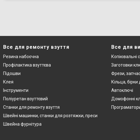
Все для ремонту взуття
Все для в
Резина набоєчна
Копіювальні 
Профілактика взуттєва
Заготовки кл
Підошви
Фрези, запча
Клея
Кільца, бірки
Інструменти
Автоключі
Поліуретан взуттєвий
Домофонні к
Станки для ремонту взуття
Програматор
Швейні машинки, станки для розтяжки, преси
Швейна фурнітура