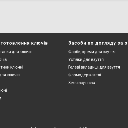
иготовлення ключів
Засоби по догляду за 
станки для ключів
Фарби, креми для взуття
ючів
Устілки для взуття
стини ключні
Гелеві вкладиші для взуття
 для ключів
Формодержателі
Хімія взуттєва
лючі
и