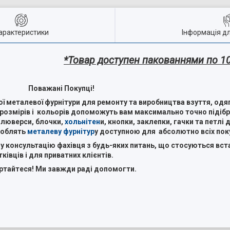
арактеристики
Інформація д
*Товар доступен пакованнями по 100
Поважані Покупці!
 металевої фурнітури для ремонту та виробництва взуття, одягу
, розмірів і кольорів допоможуть вам максимально точно підібр
 люверси, блочки,
хольнітен
и, кнопки, заклепки, гачки та петлі 
роблять
металеву фурнітур
у доступною для абсолютно всіх поку
 консультацію фахівця з будь-яких питань, що стосуються вст
ківців і для приватних клієнтів.
ртайтеся! Ми завжди раді допомогти.