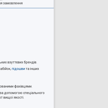
ля замовлення
ьких взуттєвих брендів.
набійок,
підошви
та інших
кованими фахівцями.
и за допомогою спеціального
т вищої якості.