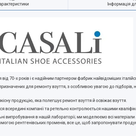
арактеристики
Інформація д
я від 70-х років і є надійним партнером фабрик найвідоміших італійс
 призначених для ремонту взуття, з особливою увагою до підборів, 
кісну продукцію, яка полегшує ремонт взуття й освіжає взуття.
ься всередині компанії та ретельно контролюється нашими кваліфі
ельні випробування в нашій лабораторії; ми моделюємо всі матеріал
могою рентгенівських променів, все це, щоб запропонувати продук