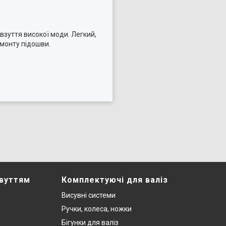
взуття високої моди. Легкий,
емонту підошви.
звуттям
Комплектуючі для валіз
Висувні системи
Ручки, колеса, ножки
Бігунки для валіз