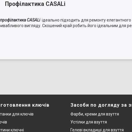
Профілактика CASALi
профілактика CASALi
ідеально підходить для ремонту елегантного 
ю привабливого вигляду. Скошений край робить його ідеальним для р
иготовлення ключів
Засоби по догляду за 
станки для ключів
Фарби, креми для взуття
ючів
Устілки для взуття
стини ключні
Гелеві вкладиші для взуття