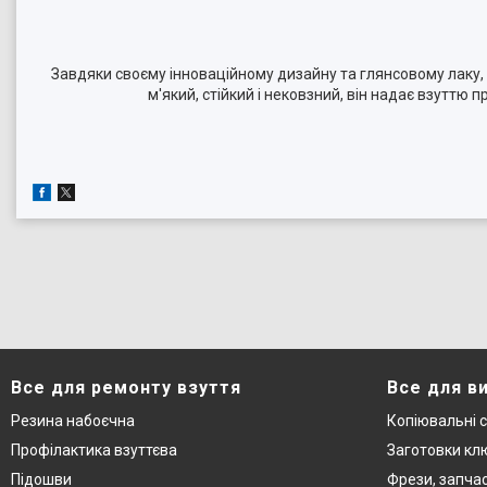
Завдяки своєму інноваційному дизайну та глянсовому лаку,
м'який, стійкий і нековзний, він надає взутт
Все для ремонту взуття
Все для в
Резина набоєчна
Копіювальні 
Профілактика взуттєва
Заготовки кл
Підошви
Фрези, запча