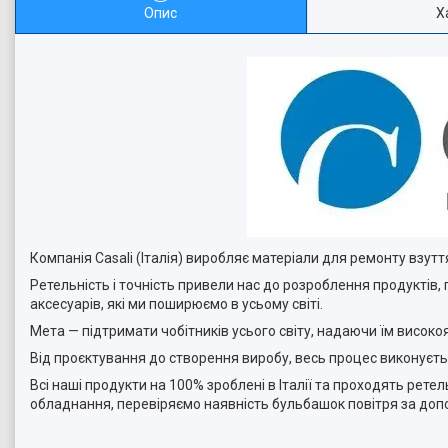
Опис
Х
Компанія Casali (Італія) виробляє матеріали для ремонту взутт
Ретельність і точність привели нас до розроблення продуктів,
аксесуарів, які ми поширюємо в усьому світі.
Мета — підтримати чобітників усього світу, надаючи їм високоя
Від проєктування до створення виробу, весь процес виконуєт
Всі наші продукти на 100% зроблені в Італії та проходять рет
обладнання, перевіряємо наявність бульбашок повітря за допо