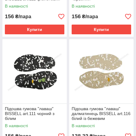
В наявності
В наявності
156
156
₴/пара
₴/пара
Купити
Купити
Підошва гумова "лаваш"
Підошва гумова "лаваш"
BISSELL art.111 чорний з
далматинець BISSELL art.116
білим
білий із бежевим
В наявності
В наявності