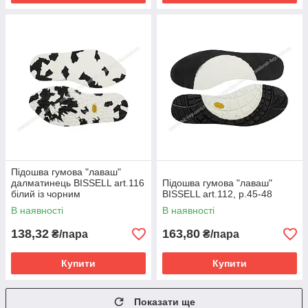
Підошва гумова "лаваш"
далматинець BISSELL art.116
Підошва гумова "лаваш"
білий із чорним
BISSELL art.112, р.45-48
В наявності
В наявності
138,32
163,80
₴/пара
₴/пара
Купити
Купити
Показати ще