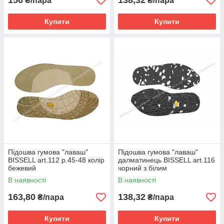
156
138,32
₴/пара
₴/пара
Купити
Купити
Підошва гумова "лаваш"
Підошва гумова "лаваш"
BISSELL art.112 р.45-48 колір
далматинець BISSELL art.116
бежевий
чорний з білим
В наявності
В наявності
163,80
138,32
₴/пара
₴/пара
Купити
Купити