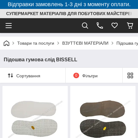
Відправки замовлень 1-3 дні з моменту оплати.
СУПЕРМАРКЕТ МАТЕРІАЛІВ ДЛЯ ПОБУТОВИХ МАЙСТЕРЕНЬ
Товари та послуги
ВЗУТТЄВІ МАТЕРІАЛИ
Підошва гу
Підошва гумова слід BISSELL
Сортування
0
Фільтри