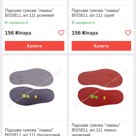
Підошва гумова "лаваш"
Підошва гумова "лаваш"
BISSELL art.111 рожевий
BISSELL art.111 сірий
В наявності
В наявності
156
156
₴/пара
₴/пара
Купити
Купити
Підошва гумова "лаваш"
Підошва гумова "лаваш"
BISSELL art.111 темно-
BISSELL art.111 фіолетовий
червоний