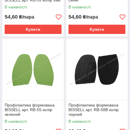
BISSELL арт. RB-55 колір хакі
синій
В наявності
В наявності
54,60
54,60
₴/пара
₴/пара
Купити
Купити
Профілактика формована
Профілактика формована
BISSELL арт. RB-55 колір
BISSELL арт. RB-58B колір
зелений
чорний
В наявності
В наявності