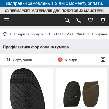
Відправки замовлень 1-3 дні з моменту оплати.
СУПЕРМАРКЕТ МАТЕРІАЛІВ ДЛЯ ПОБУТОВИХ МАЙСТЕРЕНЬ
Товари та послуги
ВЗУТТЄВІ МАТЕРІАЛИ
Профілак
Профілактика формована гумова
Сортування
0
Фільтри