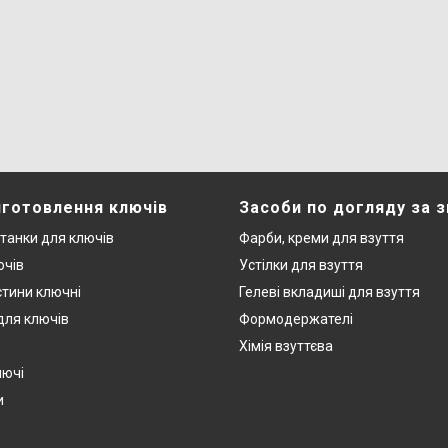
иготовлення ключів
Засоби по догляду за 
станки для ключів
Фарби, креми для взуття
ючів
Устілки для взуття
стини ключні
Гелеві вкладиші для взуття
 для ключів
Формодержателі
Хімія взуттєва
лючі
и