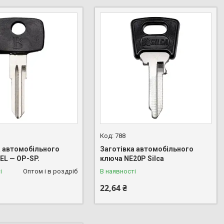
788
а автомобільного
Заготівка автомобільного
EL — OP-SP.
ключа NE20P Silca
і
Оптом і в роздріб
В наявності
22,64 ₴