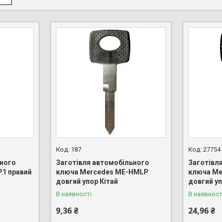
187
27754
ьного
Заготівля автомобільного
Заготівл
1 правий
ключа Mercedes ME-HMLP
ключа M
довгий упор Кітай
довгий уп
В наявності
В наявност
9,36 ₴
24,96 ₴