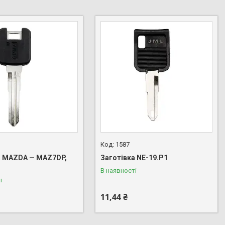
1587
а MAZDA — MAZ7DP,
Заготівка NE-19.P1
6
В наявності
і
11,44 ₴