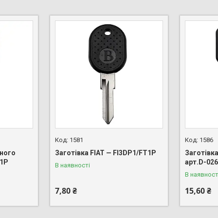
1581
1586
ьного
Заготівка FIAT — FI3DP1/FT1P
Заготівк
21P
арт.D-02
В наявності
В наявност
7,80 ₴
15,60 ₴