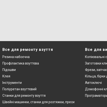
Все для ремонту взуття
Все для в
Резина набоєчна
Копіювальні 
Профілактика взуттєва
Заготовки кл
Підошви
Фрези, запча
Клея
Кільца, бірки
Інструменти
Автоключі
Поліуретан взуттєвий
Домофонні к
Станки для ремонту взуття
Програматор
Швейні машинки, станки для розтяжки, преси