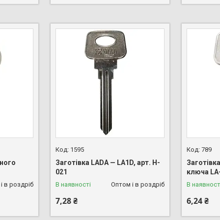
1595
789
ьного
Заготівка LADA — LA1D, арт. H-
Заготівк
021
ключа LA
і в роздріб
В наявності
Оптом і в роздріб
В наявност
7,28 ₴
6,24 ₴