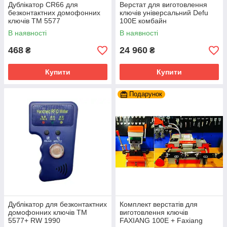
Дублікатор CR66 для
Верстат для виготовлення
безконтактних домофонних
ключів універсальний Defu
ключів TM 5577
100E комбайн
В наявності
В наявності
468
24 960
₴
₴
Купити
Купити
Подарунок
Дублікатор для безконтактних
Комплект верстатів для
домофонних ключів TM
виготовлення ключів
5577+ RW 1990
FAXIANG 100E + Faxiang