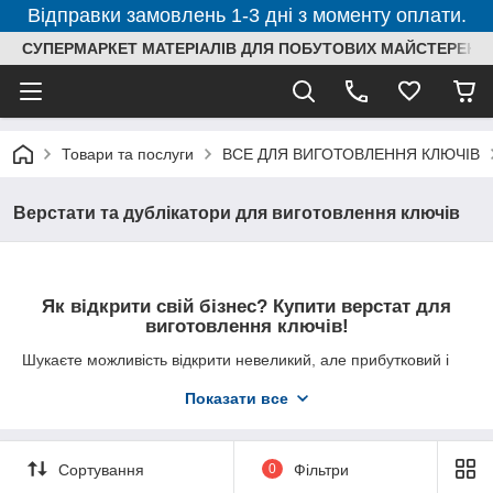
Відправки замовлень 1-3 дні з моменту оплати.
СУПЕРМАРКЕТ МАТЕРІАЛІВ ДЛЯ ПОБУТОВИХ МАЙСТЕРЕНЬ
Товари та послуги
ВСЕ ДЛЯ ВИГОТОВЛЕННЯ КЛЮЧІВ
Верстати та дублікатори для виготовлення ключів
Як відкрити свій бізнес? Купити верстат для
виготовлення ключів!
Шукаєте можливість відкрити невеликий, але прибутковий і
стабільний бізнес? Таким підприємством може стати
Показати все
майстерня з виготовлення ключів, адже будь-яка людина час
від часу потребує подібних послугах. Вкладення ж тут
невеликі – вам знадобиться
обладнання для виготовлення
ключів
.
Сортування
0
Фільтри