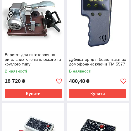
всі верстати ми перевіряємо і налаштовуємо;
проводимо навчання роботі на верстатах.
Купуйте обладнання у нас, щоб ваш бізнес був
успішним!
Верстат для виготовлення
ригельних ключів плоского та
Дублікатор для безконтактних
круглого типу
домофонних ключів TM 5577
В наявності
В наявності
18 720
480,48
₴
₴
Купити
Купити