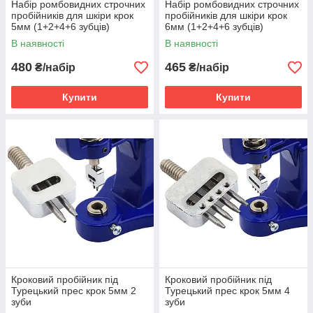
Набір ромбовидних строчних
Набір ромбовидних строчних
пробійників для шкіри крок
пробійників для шкіри крок
5мм (1+2+4+6 зубців)
6мм (1+2+4+6 зубців)
В наявності
В наявності
480
465
₴/набір
₴/набір
Купити
Купити
Кроковий пробійник під
Кроковий пробійник під
Турецький прес крок 5мм 2
Турецький прес крок 5мм 4
зуби
зуби