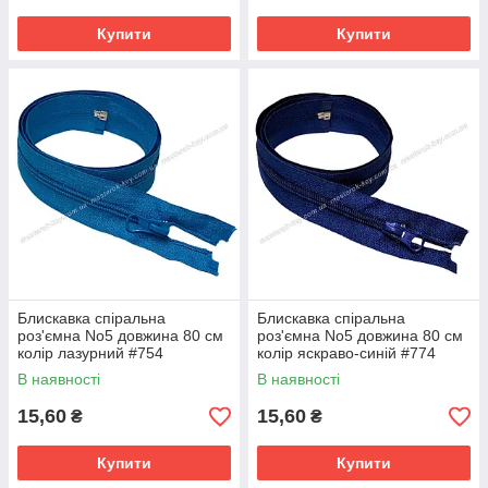
Купити
Купити
Блискавка спіральна
Блискавка спіральна
роз'ємна No5 довжина 80 см
роз'ємна No5 довжина 80 см
колір лазурний #754
колір яскраво-синій #774
В наявності
В наявності
15,60
15,60
₴
₴
Купити
Купити