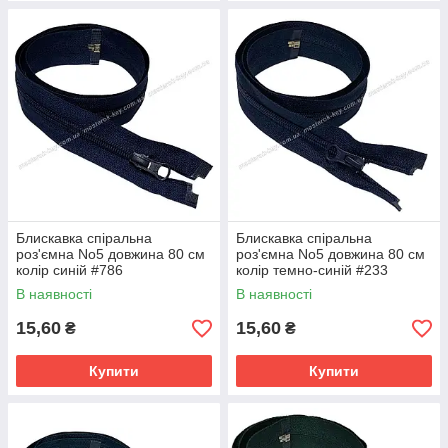
Блискавка спіральна
Блискавка спіральна
роз'ємна No5 довжина 80 см
роз'ємна No5 довжина 80 см
колір синій #786
колір темно-синій #233
В наявності
В наявності
15,60
15,60
₴
₴
Купити
Купити