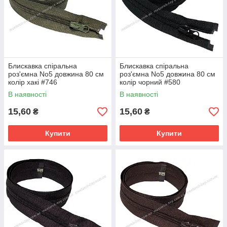
Блискавка спіральна
Блискавка спіральна
роз'ємна No5 довжина 80 см
роз'ємна No5 довжина 80 см
колір хакі #746
колір чорний #580
В наявності
В наявності
15,60
15,60
₴
₴
Купити
Купити