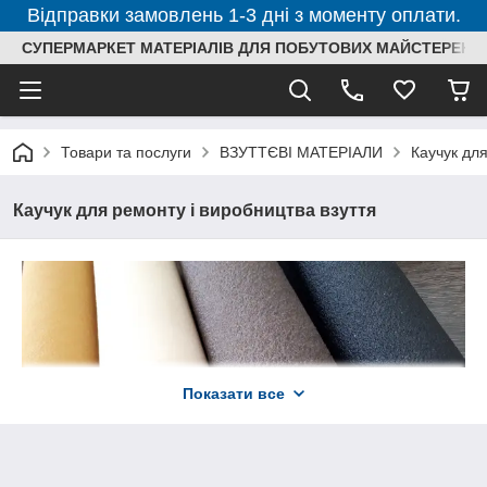
Відправки замовлень 1-3 дні з моменту оплати.
СУПЕРМАРКЕТ МАТЕРІАЛІВ ДЛЯ ПОБУТОВИХ МАЙСТЕРЕНЬ
Товари та послуги
ВЗУТТЄВІ МАТЕРІАЛИ
Каучук для
Каучук для ремонту і виробництва взуття
Показати все