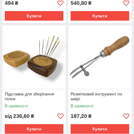
494
540,80
₴
₴
Купити
Купити
Підставка для зберігання
Розмітковий інструмент по
голок
шкірі
В наявності
В наявності
236,60
187,20
від
₴
₴
Купити
Купити