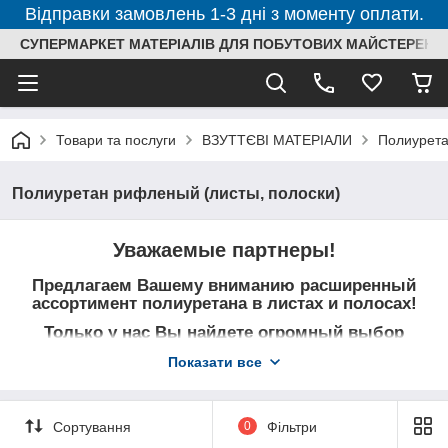
Відправки замовлень 1-3 дні з моменту оплати.
СУПЕРМАРКЕТ МАТЕРІАЛІВ ДЛЯ ПОБУТОВИХ МАЙСТЕРЕНЬ
Товари та послуги
ВЗУТТЄВІ МАТЕРІАЛИ
Полиурета
Полиуретан рифленый (листы, полоски)
Уважаемые партнеры!
Предлагаем Вашему вниманию расширенный
ассортимент полиуретана в листах и полосах!
Только у нас Вы найдете огромный выбор
гладкого и рифленого полиуретана разных
Показати все
сортов, разной твердости и текстуры, как
отечественных так и европейских
производителей, в новых форматах по еще
более доступным ценам!
Сортування
0
Фільтри