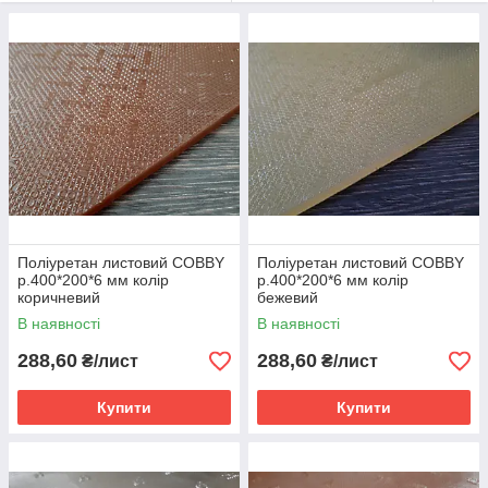
Широкая цветовая гамма позволит
наиболее точно подобрать необходимый цвет
полиуретана для максимально качественного
ремонта обуви, который так необходим
клиенту.
Тепер абсолютно кожен покупець має
можливість придбати будь-який вид
поліуретану за максимально низькою ціною в
нашому інтернет-магазині.
Поліуретан листовий COBBY
Поліуретан листовий COBBY
р.400*200*6 мм колір
р.400*200*6 мм колір
коричневий
бежевий
В наявності
В наявності
288,60
288,60
₴/лист
₴/лист
Купити
Купити