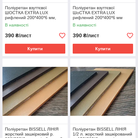
Поліуретан взуттєвої
Поліуретан взуттєвої
ШОСТКА EXTRA LUX
ШоСТКА EXTRA LUX
рифлений 200*400*6 мм,
рифлений 200*400*6 мм
колір чорний
колір бежевий
В наявності
В наявності
390
390
₴/лист
₴/лист
Купити
Купити
Поліуретан BISSELL ЛІНІЯ
Поліуретан BISSELL ЛІНІЯ
жорсткий зашкірковий р.
1/2 л. жорсткий зашкірований