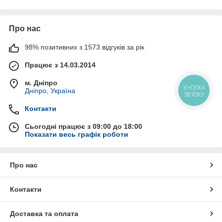
гарантувати якість наданої підошви.
Про нас
Основу нашого асортименту складають підошви з
TR
термоэластопластомер
, PU поліуретан, TPU
98% позитивних з 1573 відгуків за рік
термополиуретан
, TPU/PU
термополиуретан
в поєднанні з
поліуретаном, Gomma/PU гума в поєднанні з поліуретаном ,
Працює з 14.03.2014
Gomma/TPU/PU, підошву з мікропори.
м. Дніпро
КНОПКА
Дніпро, Україна
ЗВ'ЯЗКУ
Контакти
Сьогодні працює з 09:00 до 18:00
Показати весь графік роботи
Про нас
Контакти
Доставка та оплата