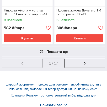
Підошва жіноча + устілка
Підошва жіноча Дельта-3 TR
0195 PU латте розмір 36-41
лотос розмір 36-41
В наявності
В наявності
582
306
₴/пара
₴/пара
Купити
Купити
Показати ще
1
/ 17
Широкий асортимент підошов для ремонту і виробництва взуття в
наявності і під замовлення тепер доступний на нашому сайті.
Компанія Кельму пропонує великий вибір підошви для
ремонту і виробництва взуття. Ми працюємо тільки з
надійними і перевіреними виробниками, тому можемо
Показати все